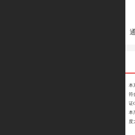
本
符
证
本
度